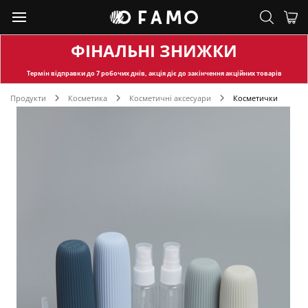
ФІНАЛЬНІ ЗНИЖКИ
Термін відправки
до 7 робочих днів, акція діє до закінчення акційних товарів
Продукти
Косметика
Косметичні аксесуари
Косметички