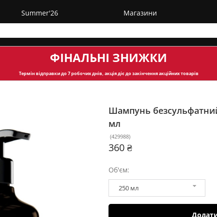
Summer'26
Магазини
ФІНАЛЬНІ ЗНИЖКИ
Термін відправки
до 7 робочих днів, акція діє до закінчення акційних товарів
Шампунь безсульфатний 
мл
(
429988
)
360 ₴
Об'єм:
250 мл
Додат