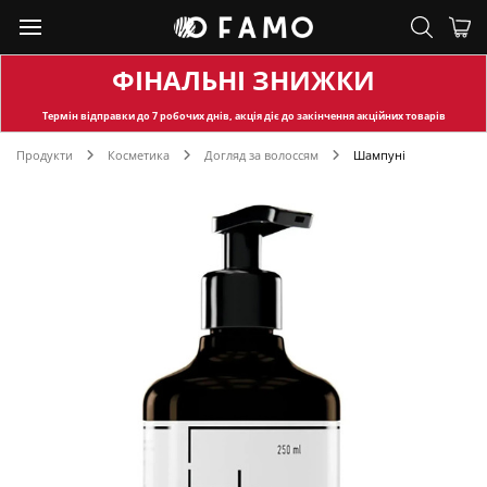
ФІНАЛЬНІ ЗНИЖКИ
Термін відправки
до 7 робочих днів, акція діє до закінчення акційних товарів
Продукти
Косметика
Догляд за волоссям
Шампуні