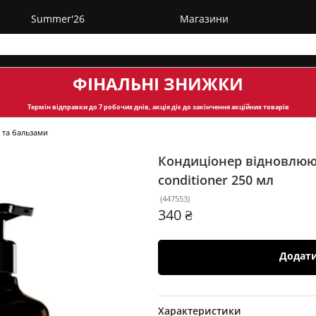
Summer'26
Магазини
ФІНАЛЬНІ ЗНИЖКИ
Термін відправки
до 7 робочих днів, акція діє до закінчення акційних товарів
 та бальзами
Кондиціонер відновлююч
conditioner
250 мл
(
447553
)
340 ₴
Додат
Характеристики