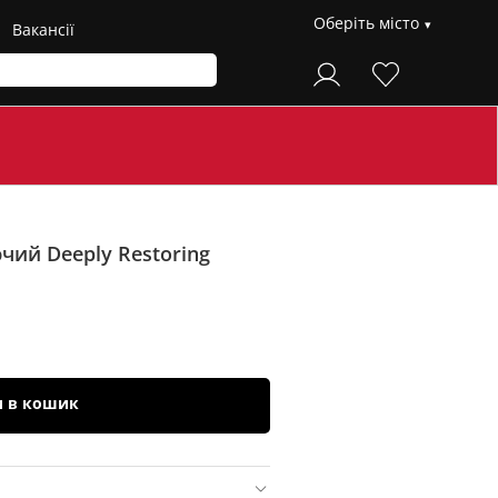
Оберіть місто
Вакансії
ий Deeply Restoring
и в кошик