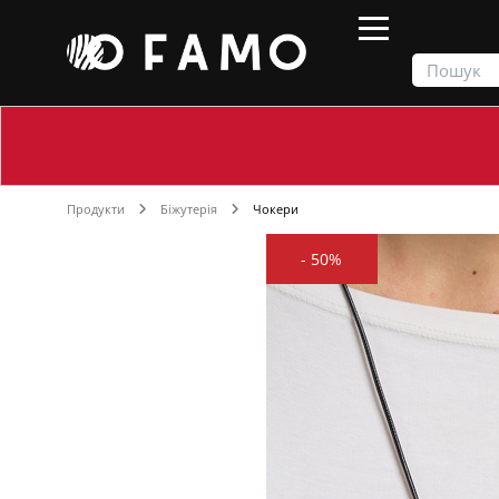
Продукти
Біжутерія
Чокери
-
50%