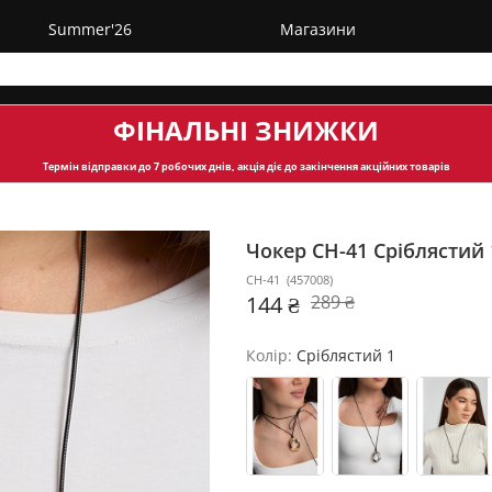
Summer'26
Магазини
ФІНАЛЬНІ ЗНИЖКИ
Термін відправки
до 7 робочих днів, акція діє до закінчення акційних товарів
Чокер CH-41
Сріблястий 
CH-41
(
457008
)
144 ₴
289 ₴
Колір:
Сріблястий 1