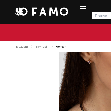
Продукти
Біжутерія
Чокери