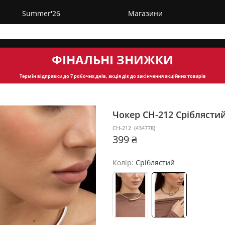
Summer'26
Магазини
ФІНАЛЬНІ ЗНИЖКИ
Термін відправки
до 7 робочих днів, акція діє до закінчення акційних товарів
Чокер CH-212
Сріблясти
CH-212
(
434778
)
399 ₴
Колір:
Сріблястий