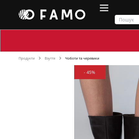
Продукти
Взуття
Чоботи та черевики
-
45%