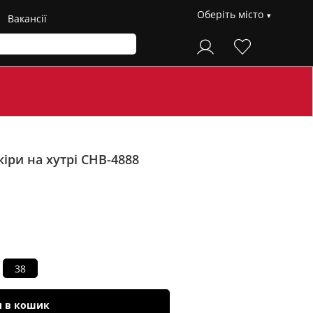
Оберіть місто
Вакансії
іри на хутрі CHB-4888
38
и в кошик