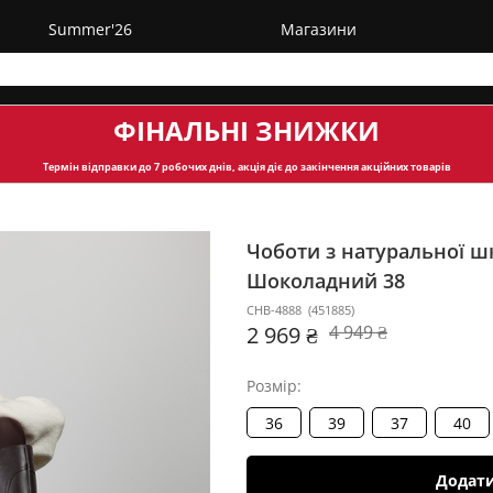
Summer'26
Магазини
ФІНАЛЬНІ ЗНИЖКИ
Термін відправки
до 7 робочих днів, акція діє до закінчення акційних товарів
Чоботи з натуральної шк
Шоколадний 38
CHB-4888
(
451885
)
2 969 ₴
4 949 ₴
Розмір:
36
39
37
40
Додат