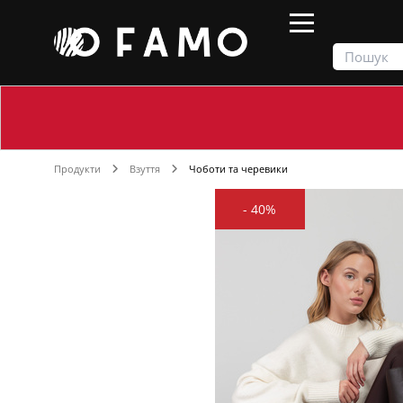
Продукти
Взуття
Чоботи та черевики
-
40%