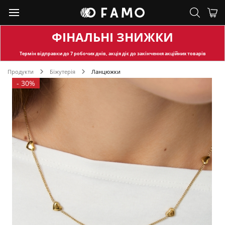
ФІНАЛЬНІ ЗНИЖКИ
Термін відправки
до 7 робочих днів, акція діє до закінчення акційних товарів
Продукти
Біжутерія
Ланцюжки
-
30%