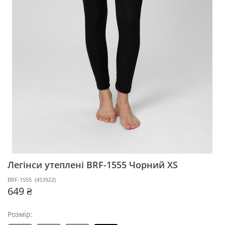
Легінси утеплені BRF-1555
Чорний XS
BRF-1555
(
453922
)
649 ₴
Розмір: