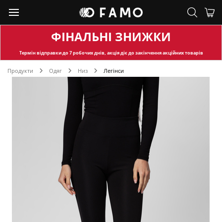
ФІНАЛЬНІ ЗНИЖКИ
Термін відправки
до 7 робочих днів, акція діє до закінчення акційних товарів
Продукти
Одяг
Низ
Легінси