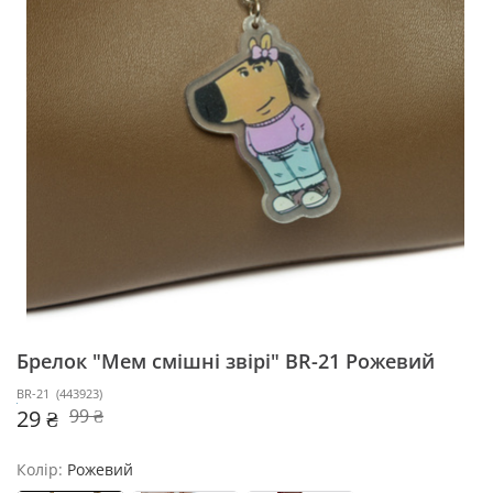
Брелок "Мем смішні звірі" BR-21
Рожевий
BR-21
(
443923
)
29 ₴
99 ₴
Колір:
Рожевий