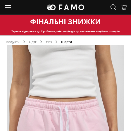
ФІНАЛЬНІ ЗНИЖКИ
Термін відправки
до 7 робочих днів, акція діє до закінчення акційних товарів
Продукти
Одяг
Низ
Шорти