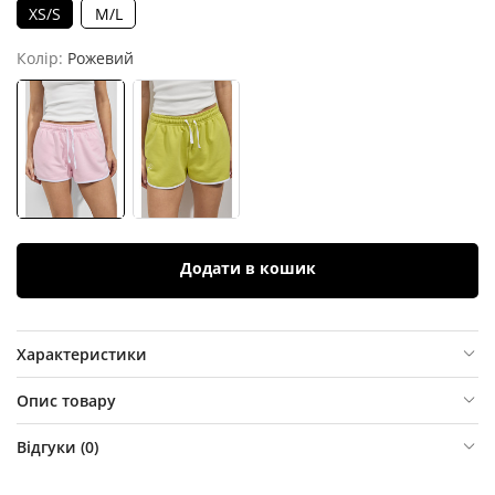
XS/S
M/L
Колір:
Рожевий
Додати в кошик
Характеристики
Опис товару
Відгуки (
0
)