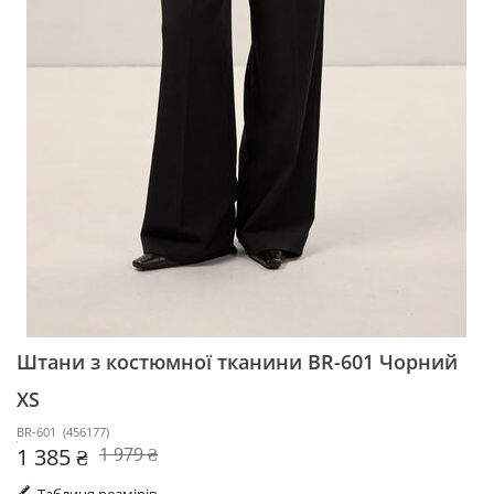
Штани з костюмної тканини BR-601
Чорний
XS
BR-601
(
456177
)
1 385 ₴
1 979 ₴