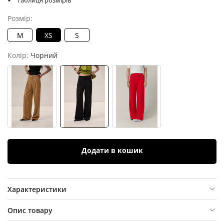
Таблиця розмірів
Розмір:
M
XS
S
Колір:
Чорний
Додати в кошик
Характеристики
Опис товару