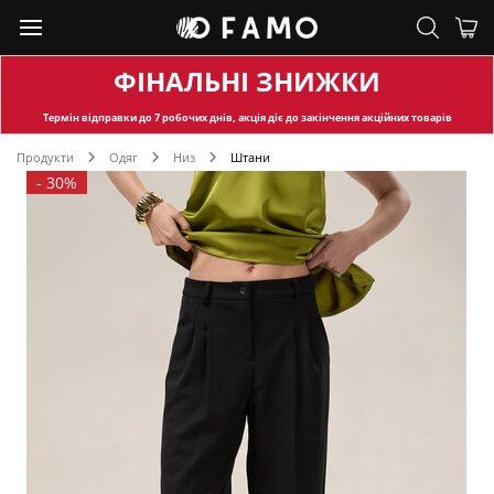
ФІНАЛЬНІ ЗНИЖКИ
Термін відправки
до 7 робочих днів, акція діє до закінчення акційних товарів
Продукти
Одяг
Низ
Штани
-
30%