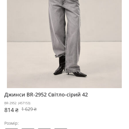
Джинси BR-2952
Світло-сірий 42
BR-2952
(
457153
)
814 ₴
1 629 ₴
Розмір: