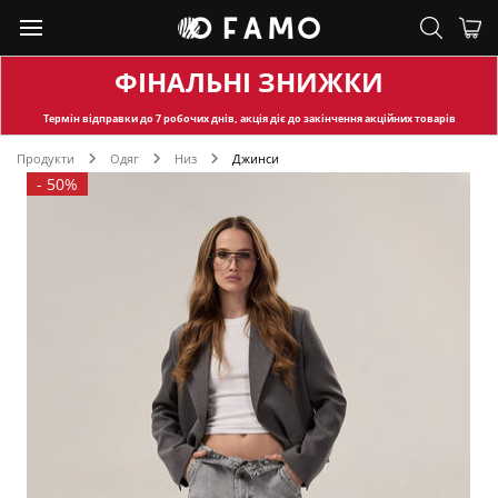
ФІНАЛЬНІ ЗНИЖКИ
Термін відправки
до 7 робочих днів, акція діє до закінчення акційних товарів
Продукти
Одяг
Низ
Джинси
-
50%