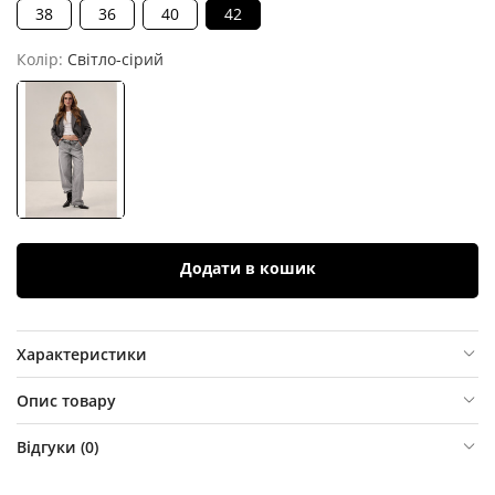
38
36
40
42
Колір:
Світло-сірий
Додати в кошик
Характеристики
Опис товару
Відгуки (
0
)