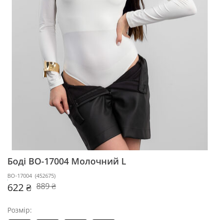
Боді BO-17004
Молочний L
BO-17004
(
452675
)
622 ₴
889 ₴
Розмір: