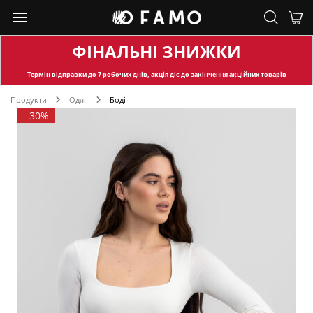
ФІНАЛЬНІ ЗНИЖКИ
Термін відправки
до 7 робочих днів, акція діє до закінчення акційних товарів
Продукти
Одяг
Боді
-
30%