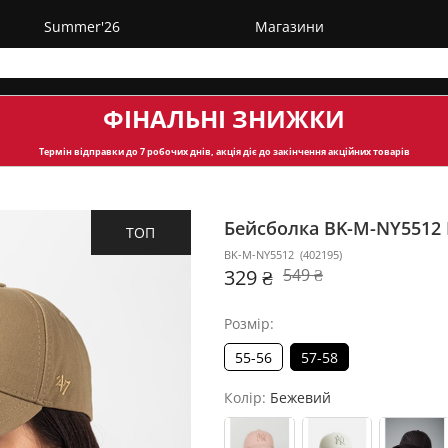
Summer'26
Магазини
ФІНАЛЬНІ ЗНИЖКИ
Термін відправки
до 7 робочих днів, акція діє до закінчення акційних товарів
Бейсболка BK-M-NY5512
ТОП
BK-M-NY5512
(
402195
)
329 ₴
549 ₴
Розмір:
55-56
57-58
Колір:
Бежевий