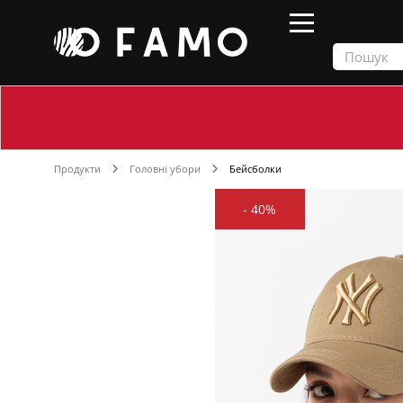
Продукти
Головні убори
Бейсболки
-
40%