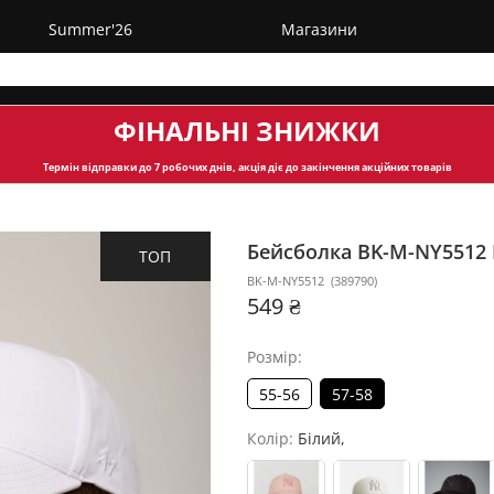
Summer'26
Магазини
ФІНАЛЬНІ ЗНИЖКИ
Термін відправки
до 7 робочих днів, акція діє до закінчення акційних товарів
Бейсболка BK-M-NY5512
ТОП
BK-M-NY5512
(
389790
)
549 ₴
Розмір:
55-56
57-58
Колір:
Білий,