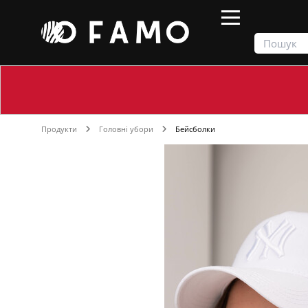
Продукти
Головні убори
Бейсболки