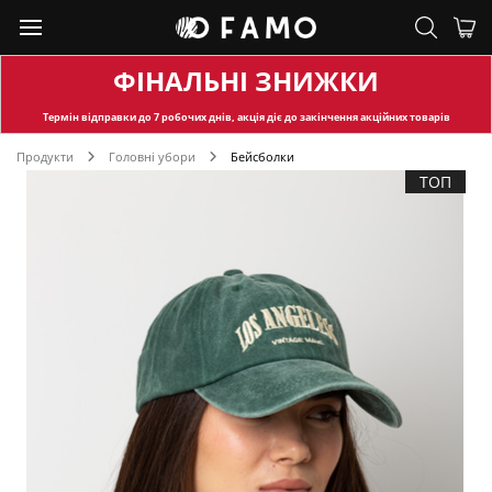
ФІНАЛЬНІ ЗНИЖКИ
Термін відправки
до 7 робочих днів, акція діє до закінчення акційних товарів
Продукти
Головні убори
Бейсболки
ТОП