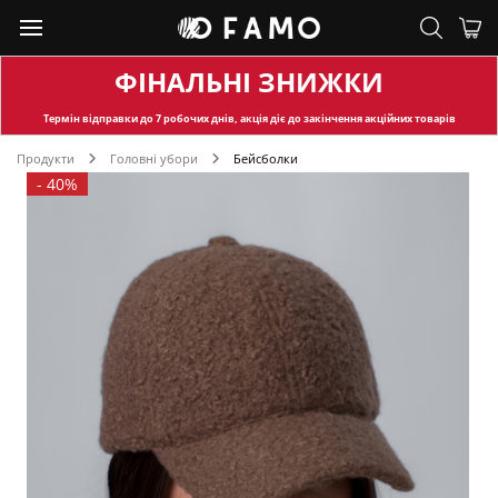
ФІНАЛЬНІ ЗНИЖКИ
Термін відправки
до 7 робочих днів, акція діє до закінчення акційних товарів
Продукти
Головні убори
Бейсболки
-
40%