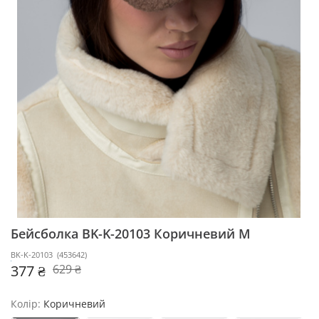
Бейсболка BK-K-20103
Коричневий M
BK-K-20103
(
453642
)
377 ₴
629 ₴
Колір:
Коричневий