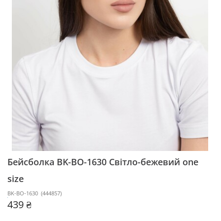
Бейсболка BK-BO-1630
Світло-бежевий one
size
BK-BO-1630
(
444857
)
439 ₴