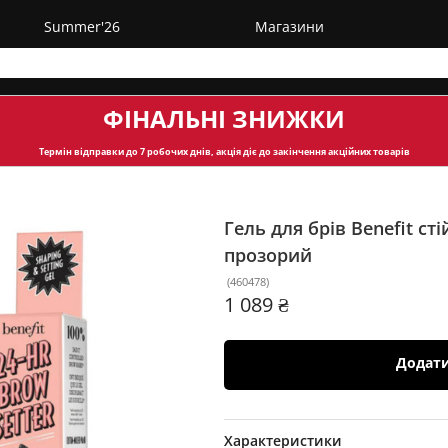
Summer'26
Магазини
ФІНАЛЬНІ ЗНИЖКИ
Термін відправки
до 7 робочих днів, акція діє до закінчення акційних товарів
Гель для брів Benefit ст
прозорий
(
460478
)
1 089 ₴
Додат
Характеристики