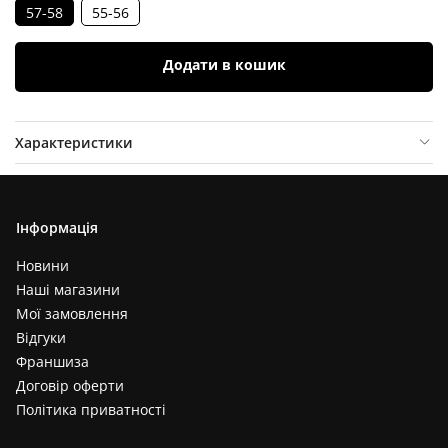
57-58
55-56
Додати в кошик
Характеристики
Опис товару
Відгуки (
0
)
Інформація
Новини
Наші магазини
Мої замовлення
Відгуки
Франшиза
Договір оферти
Політика приватності