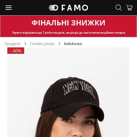
ФІНАЛЬНІ ЗНИЖКИ
Термін відправки
до 7 робочих днів, акція діє до закінчення акційних товарів
Продукти
Головні убори
Бейсболки
-
40%