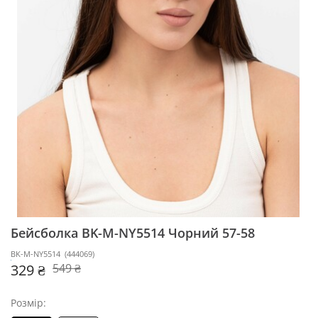
Бейсболка BK-M-NY5514
Чорний 57-58
BK-M-NY5514
(
444069
)
329 ₴
549 ₴
Розмір: