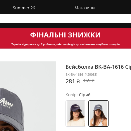
Summer'26
Магазини
ФІНАЛЬНІ ЗНИЖКИ
Термін відправки
до 7 робочих днів, акція діє до закінчення акційних товарів
Бейсболка BK-BA-1616
Сі
BK-BA-1616
(
429033
)
281 ₴
469 ₴
Колір:
Сірий