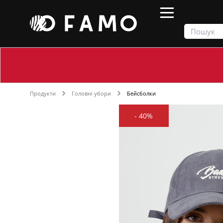
Продукти
Головні убори
Бейсболки
-
40%