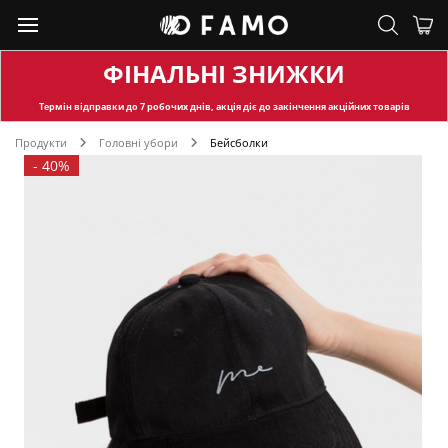
ФІНАЛЬНІ ЗНИЖКИ
Термін відправки
до 7 робочих днів, акція діє до закінчення акційних товарів
Продукти
Головні убори
Бейсболки
-
40%