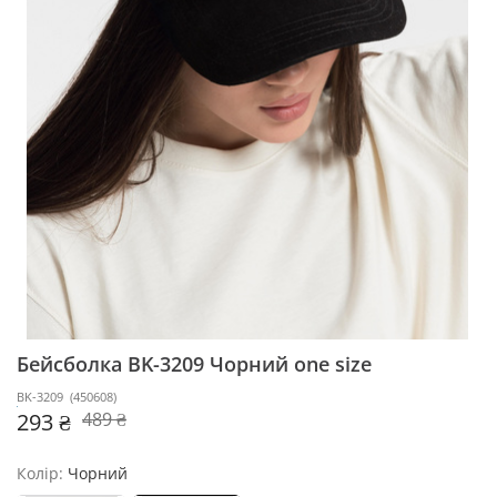
Бейсболка BK-3209
Чорний one size
BK-3209
(
450608
)
293 ₴
489 ₴
Колір:
Чорний