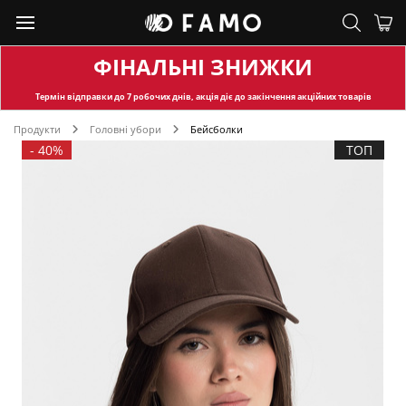
ФІНАЛЬНІ ЗНИЖКИ
Термін відправки
до 7 робочих днів, акція діє до закінчення акційних товарів
Продукти
Головні убори
Бейсболки
-
40%
ТОП