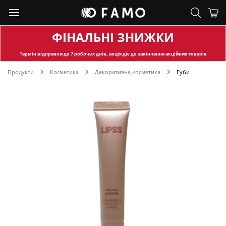
ФІНАЛЬНІ ЗНИЖКИ
Термін відправки
до 7 робочих днів, акція діє до закінчення акційних товарів
Продукти
Косметика
Декоративна косметика
Губи