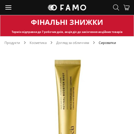
ФІНАЛЬНІ ЗНИЖКИ
Термін відправки
до 7 робочих днів, акція діє до закінчення акційних товарів
Продукти
Косметика
Догляд за обличчям
Сироватки