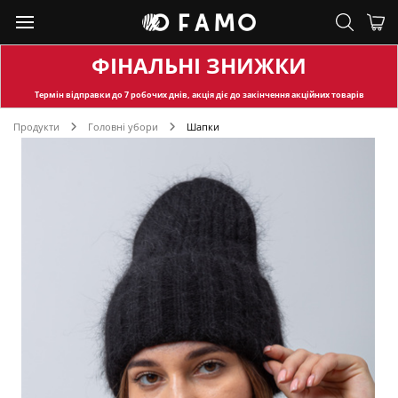
ФІНАЛЬНІ ЗНИЖКИ
Термін відправки
до 7 робочих днів, акція діє до закінчення акційних товарів
Продукти
Головні убори
Шапки