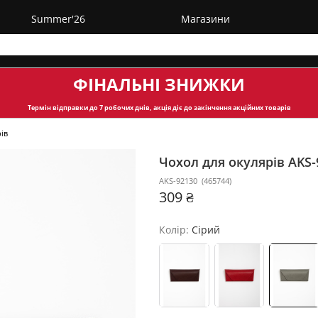
Summer'26
Магазини
ФІНАЛЬНІ ЗНИЖКИ
Термін відправки
до 7 робочих днів, акція діє до закінчення акційних товарів
ів
Чохол для окулярів AKS
AKS-92130
(
465744
)
309 ₴
Колір:
Сірий