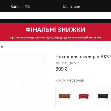
Summer'26
Магазини
ФІНАЛЬНІ ЗНИЖКИ
Термін відправки
до 7 робочих днів, акція діє до закінчення акційних товарів
ів
Чохол для окулярів AKS
AKS-2691
(
465557
)
309 ₴
Колір:
Червоний