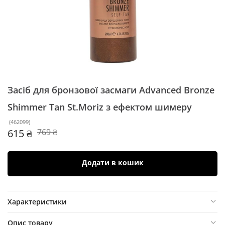
Засіб для бронзової засмаги Advanced Bronze
Shimmer Tan St.Moriz
з ефектом шимеру
(
462099
)
615 ₴
769 ₴
Додати в кошик
Характеристики
Опис товару