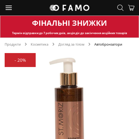
ФІНАЛЬНІ ЗНИЖКИ
Термін відправки
до 7 робочих днів, акція діє до закінчення акційних товарів
Продукти
Косметика
Догляд за тілом
Автобронзатори
-
20%