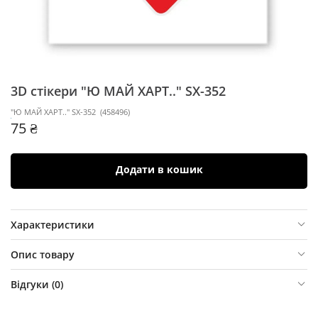
3D стікери "Ю МАЙ ХАРТ.." SX-352
"Ю МАЙ ХАРТ.." SX-352
(
458496
)
75 ₴
Додати в кошик
Характеристики
Опис товару
Відгуки (
0
)