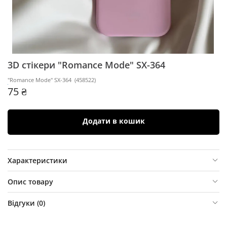
3D стікери "Romance Mode" SX-364
"Romance Mode" SX-364
(
458522
)
75 ₴
Додати в кошик
Характеристики
Опис товару
Відгуки (
0
)