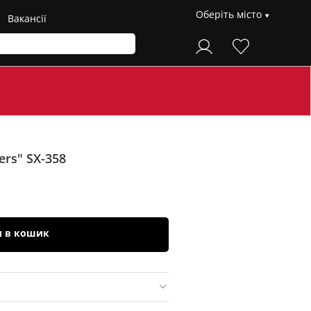
Оберіть місто
Вакансії
ers" SX-358
и в кошик