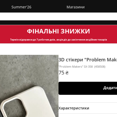
Summer'26
Магазини
ФІНАЛЬНІ ЗНИЖКИ
Термін відправки
до 7 робочих днів, акція діє до закінчення акційних товарів
3D стікери "Problem Mak
"Problem Makers" SX-358
(
458508
)
75 ₴
Додат
Характеристики