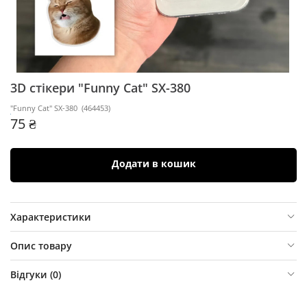
3D стікери "Funny Cat" SX-380
"Funny Cat" SX-380
(
464453
)
75 ₴
Додати в кошик
Характеристики
Опис товару
Відгуки (
0
)