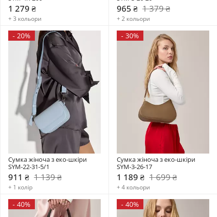
1 279 ₴
965 ₴
1 379 ₴
+ 3 кольори
+ 2 кольори
-
20%
-
30%
Сумка жіноча з еко-шкіри 
Сумка жіноча з еко-шкіри 
SYM-22-31-5/1
SYM-3-26-17
911 ₴
1 139 ₴
1 189 ₴
1 699 ₴
+ 1 колір
+ 4 кольори
-
40%
-
40%