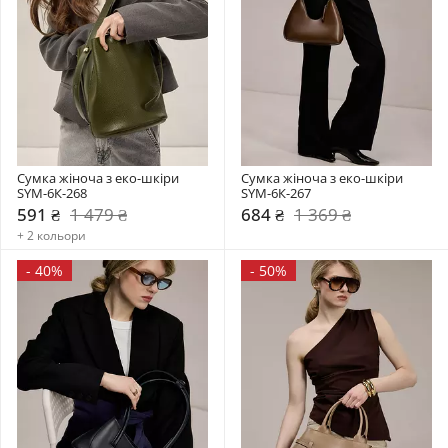
Сумка жіноча з еко-шкіри 
Сумка жіноча з еко-шкіри 
SYM-6К-268
SYM-6К-267
591 ₴
1 479 ₴
684 ₴
1 369 ₴
+ 2 кольори
-
40%
-
50%