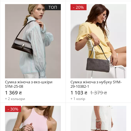
ТОП
-
20%
Сумка жіноча з еко-шкіри 
Сумка жіноча з нубуку SYM-
SYM-25-08
29-10382-1
1 369 ₴
1 103 ₴
1 379 ₴
+ 2 кольори
+ 1 колір
-
30%