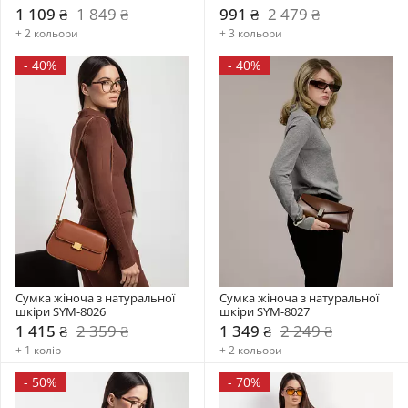
1 109 ₴
1 849 ₴
991 ₴
2 479 ₴
+ 2 кольори
+ 3 кольори
-
40%
-
40%
Сумка жіноча з натуральної 
Сумка жіноча з натуральної 
шкіри SYM-8026
шкіри SYM-8027
1 415 ₴
2 359 ₴
1 349 ₴
2 249 ₴
+ 1 колір
+ 2 кольори
-
50%
-
70%