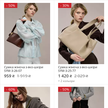
-
50%
-
30%
Сумка жіноча з еко-шкіри 
Сумка жіноча з еко-шкіри 
SYM-3-26-07
SYM-3-25-77
959 ₴
1 919 ₴
1 420 ₴
2 029 ₴
+ 2 кольори
-
60%
-
50%