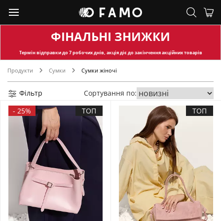
ФІНАЛЬНІ ЗНИЖКИ
Термін відправки
до 7 робочих днів, акція діє до закінчення акційних товарів
Продукти
Сумки
Сумки жіночі
Фільтр
Сортування по:
-
25%
ТОП
ТОП