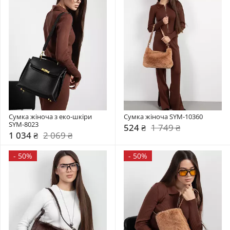
Сумка жіноча з еко-шкіри 
Сумка жіноча SYM-10360
SYM-8023
524 ₴
1 749 ₴
1 034 ₴
2 069 ₴
-
50%
-
50%