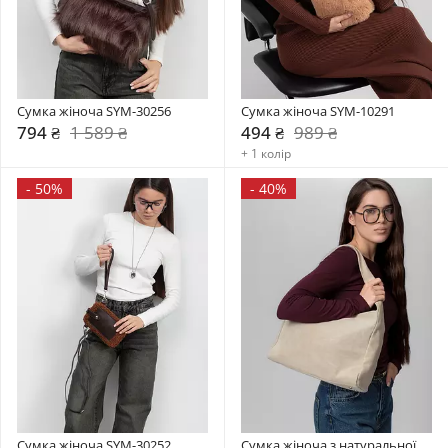
Сумка жіноча SYM-30256
Сумка жіноча SYM-10291
794 ₴
1 589 ₴
494 ₴
989 ₴
+ 1 колір
-
50%
-
40%
Сумка жіноча SYM-30252
Сумка жіноча з натуральної 