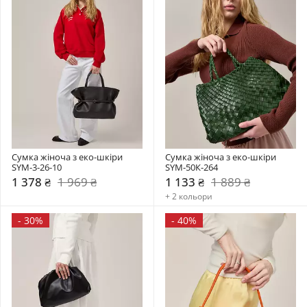
Сумка жіноча з еко-шкіри 
Сумка жіноча з еко-шкіри 
SYM-3-26-10
SYM-50К-264
1 378 ₴
1 969 ₴
1 133 ₴
1 889 ₴
+ 2 кольори
-
30%
-
40%