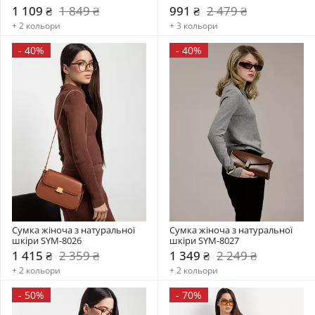
1 109 ₴
1 849 ₴
991 ₴
2 479 ₴
+ 2 кольори
+ 3 кольори
-
40%
-
40%
Сумка жіноча з натуральної 
Сумка жіноча з натуральної 
шкіри SYM-8026
шкіри SYM-8027
1 415 ₴
2 359 ₴
1 349 ₴
2 249 ₴
+ 2 кольори
+ 2 кольори
-
50%
-
70%