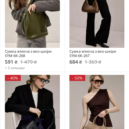
Сумка жіноча з еко-шкіри 
Сумка жіноча з еко-шкіри 
SYM-6К-268
SYM-6К-267
591 ₴
1 479 ₴
684 ₴
1 369 ₴
+ 2 кольори
-
40%
-
50%