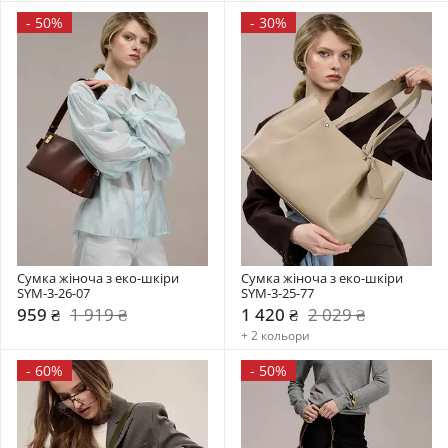
-
50%
-
30%
Сумка жіноча з еко-шкіри 
Сумка жіноча з еко-шкіри 
SYM-3-26-07
SYM-3-25-77
959 ₴
1 919 ₴
1 420 ₴
2 029 ₴
+ 2 кольори
-
60%
-
50%