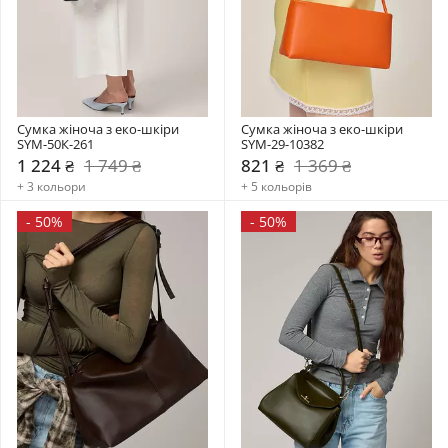
Сумка жіноча з еко-шкіри 
Сумка жіноча з еко-шкіри 
SYM-50К-261
SYM-29-10382
1 224 ₴
1 749 ₴
821 ₴
1 369 ₴
+ 3 кольори
+ 5 кольорів
-
50%
-
50%