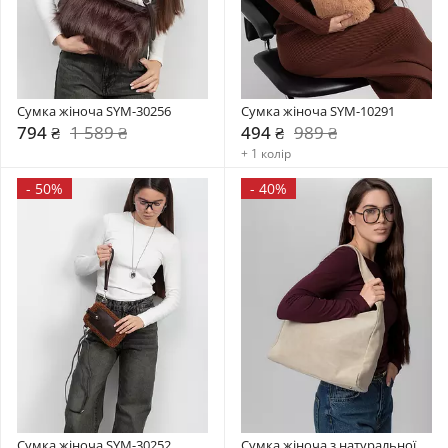
Сумка жіноча SYM-30256
Сумка жіноча SYM-10291
794 ₴
1 589 ₴
494 ₴
989 ₴
+ 1 колір
-
50%
-
40%
Сумка жіноча SYM-30252
Сумка жіноча з натуральної 