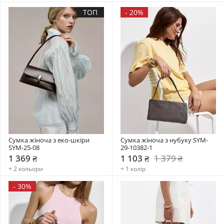
ТОП
-
20%
Сумка жіноча з еко-шкіри 
Сумка жіноча з нубуку SYM-
SYM-25-08
29-10382-1
1 369 ₴
1 103 ₴
1 379 ₴
+ 2 кольори
+ 1 колір
-
30%