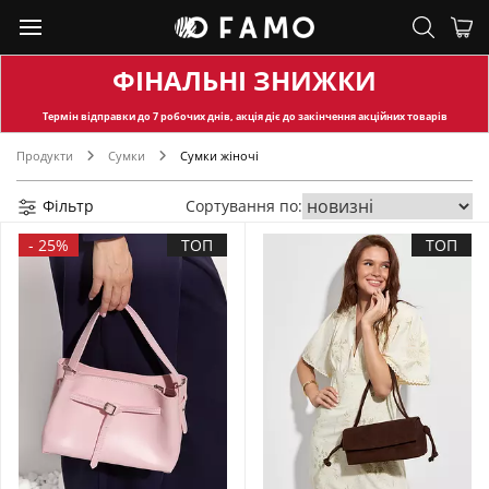
ФІНАЛЬНІ ЗНИЖКИ
Термін відправки
до 7 робочих днів, акція діє до закінчення акційних товарів
Продукти
Сумки
Сумки жіночі
Фільтр
Сортування по:
-
25%
ТОП
ТОП