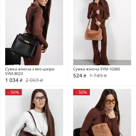
Сумка жіноча з еко-шкіри 
Сумка жіноча SYM-10360
SYM-8023
524 ₴
1 749 ₴
1 034 ₴
2 069 ₴
-
50%
-
50%