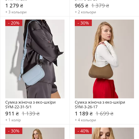
1 279 ₴
965 ₴
1 379 ₴
+ 3 кольори
+ 2 кольори
-
20%
-
30%
Сумка жіноча з еко-шкіри 
Сумка жіноча з еко-шкіри 
SYM-22-31-5/1
SYM-3-26-17
911 ₴
1 139 ₴
1 189 ₴
1 699 ₴
+ 1 колір
+ 4 кольори
-
30%
-
40%