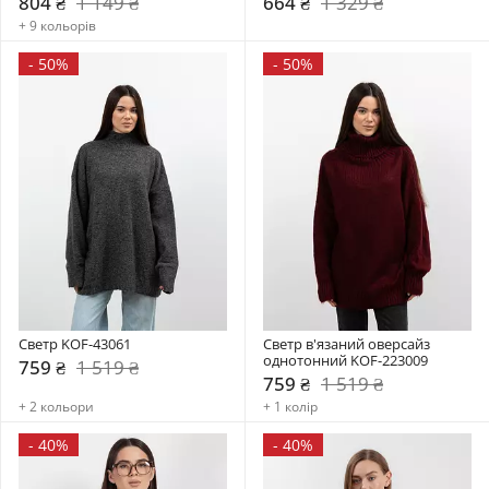
804 ₴
1 149 ₴
664 ₴
1 329 ₴
+ 9 кольорів
-
50%
-
50%
Светр KOF-43061
Светр в'язаний оверсайз 
однотонний KOF-223009
759 ₴
1 519 ₴
759 ₴
1 519 ₴
+ 2 кольори
+ 1 колір
-
40%
-
40%