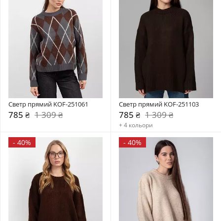
Светр прямий KOF-251061
Светр прямий KOF-251103
785 ₴
1 309 ₴
785 ₴
1 309 ₴
+ 4 кольори
-
40%
-
40%