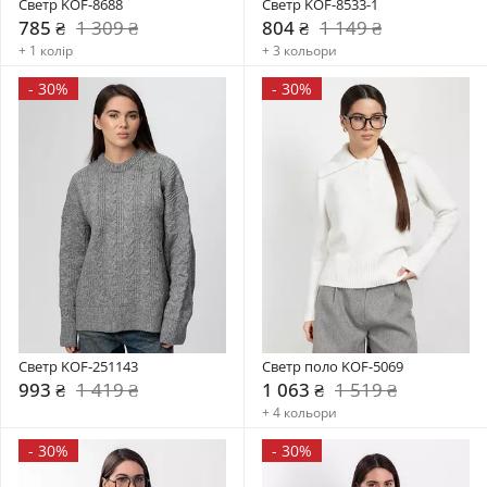
Светр KOF-8688
Светр KOF-8533-1
785 ₴
1 309 ₴
804 ₴
1 149 ₴
+ 1 колір
+ 3 кольори
-
30%
-
30%
Светр KOF-251143
Светр поло KOF-5069
993 ₴
1 419 ₴
1 063 ₴
1 519 ₴
+ 4 кольори
-
30%
-
30%