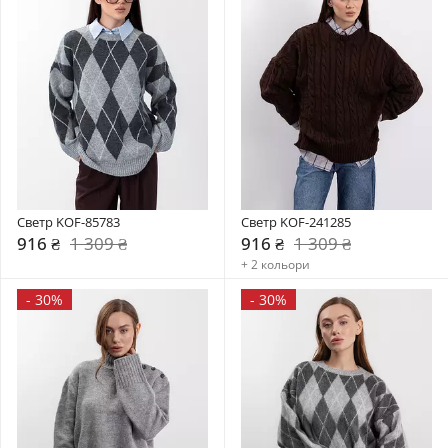
Светр KOF-85783
Светр KOF-241285
916 ₴
1 309 ₴
916 ₴
1 309 ₴
+ 2 кольори
-
30%
-
30%