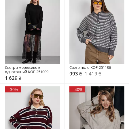
Светр з мереживом 
Светр поло KOF-251136
однотонний KOF-251009
993 ₴
1 419 ₴
1 629 ₴
-
30%
-
40%