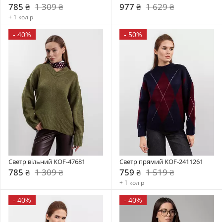
785 ₴
1 309 ₴
977 ₴
1 629 ₴
+ 1 колір
-
40%
-
50%
Светр вільний KOF-47681
Светр прямий KOF-2411261
785 ₴
1 309 ₴
759 ₴
1 519 ₴
+ 1 колір
-
40%
-
40%