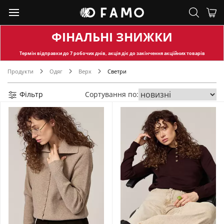
ФІНАЛЬНІ ЗНИЖКИ
Термін відправки
до 7 робочих днів, акція діє до закінчення акційних товарів
Продукти
Одяг
Верх
Светри
Фільтр
Сортування по: