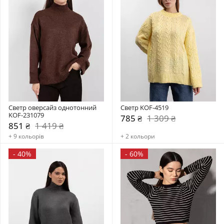
Светр оверсайз однотонний 
Светр KOF-4519
KOF-231079
785 ₴
1 309 ₴
851 ₴
1 419 ₴
+ 9 кольорів
+ 2 кольори
-
40%
-
60%