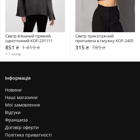
Светр в'язаний прямий 
Светр трикотажний 
однотонний KOF-231111
приталена в смужку KOF-2405
851 ₴
1 419 ₴
315 ₴
789 ₴
+ 1 колір
Інформація
Новини
Наші магазини
Мої замовлення
Відгуки
Франшиза
Договір оферти
Політика приватності