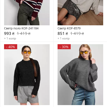
Светр поло KOF-241184
Светр KOF-8579
993 ₴
1 419 ₴
851 ₴
1 419 ₴
+ 1 колір
+ 1 колір
-
40%
-
30%