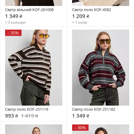
Светр вільний KOF-261008
Светр поло KOF-4582
1 349 ₴
1 209 ₴
+ 3 кольори
+ 1 колір
-
30%
Светр поло KOF-251119
Светр поло KOF-251182
993 ₴
1 419 ₴
1 349 ₴
-
30%