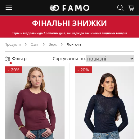
ФІНАЛЬНІ ЗНИЖКИ
Термін відправки
до 7 робочих днів, акція діє до закінчення акційних товарів
Продукти
Одяг
Верх
Лонгслів
Фільтр
Сортування по:
-
20%
-
20%