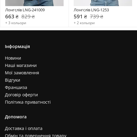
Лонгслів LNG-241009
Лонгслів LNG-1253
663 ₴
829 ₴
591 ₴
739 ₴
+ 3 кольори
+ 2 кольори
Інформація
Новини
Наші магазини
Мої замовлення
Відгуки
Франшиза
Договір оферти
Політика приватності
Допомога
Доставка і оплата
Обмін та повернення товару