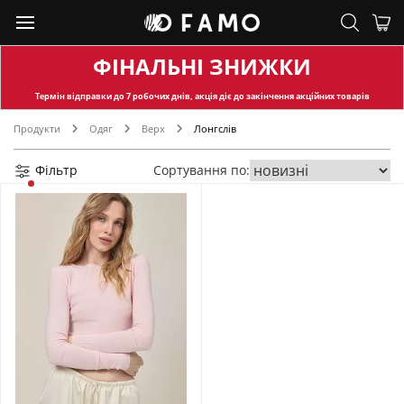
ФІНАЛЬНІ ЗНИЖКИ
Термін відправки
до 7 робочих днів, акція діє до закінчення акційних товарів
Продукти
Одяг
Верх
Лонгслів
Фільтр
Сортування по: