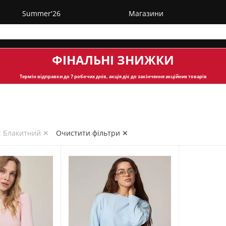
Summer'26
Магазини
ФІНАЛЬНІ ЗНИЖКИ
Термін відправки
до 7 робочих днів, акція діє до закінчення акційних товарів
: Блакитний ✕
Очистити фільтри ✕