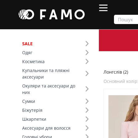
SALE
Одяг
Продукти
Одяг
Верх
Лонгслів
Косметика
Купальники та пляжні
Лонгслів (2)
Фільтр
аксесуари
Основний колір
Окуляри та аксесуари до
Ціна
них
Сумки
SALE
Біжутерія
Шкарпетки
Розмір (2)
Аксесуари для волосся
Основний колір (14)
Головні убори