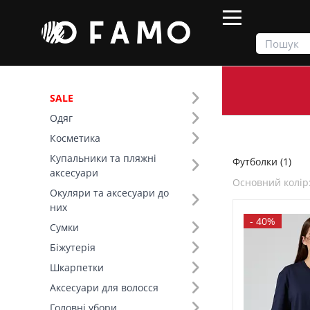
SALE
Одяг
Продукти
Одяг
Верх
Футболки
Косметика
Купальники та пляжні
Футболки (1)
Фільтр
аксесуари
Основний колір
Окуляри та аксесуари до
Ціна
них
-
40%
Сумки
SALE
Біжутерія
Шкарпетки
Розмір (3)
Аксесуари для волосся
Основний колір (14)
Головні убори