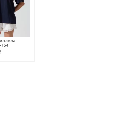
котажна 
F-154
₴