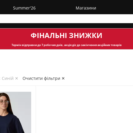
Summer'26
Магазини
ФІНАЛЬНІ ЗНИЖКИ
Термін відправки
до 7 робочих днів, акція діє до закінчення акційних товарів
: Синій ✕
Очистити фільтри ✕