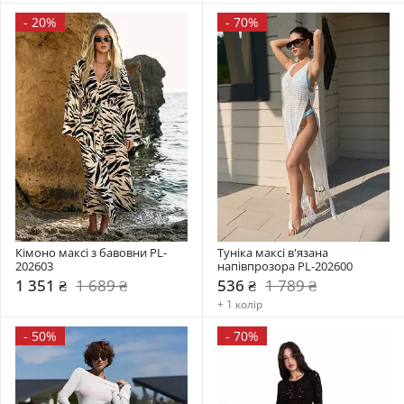
-
20%
-
70%
Кімоно максі з бавовни PL-
Туніка максі в'язана 
202603
напівпрозора PL-202600
1 351 ₴
1 689 ₴
536 ₴
1 789 ₴
+ 1 колір
-
50%
-
70%