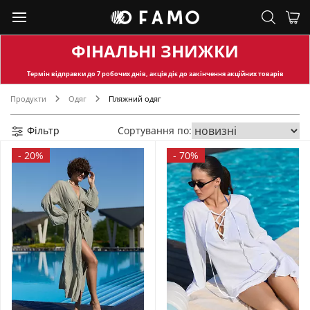
ФІНАЛЬНІ ЗНИЖКИ
Термін відправки
до 7 робочих днів, акція діє до закінчення акційних товарів
Продукти
Одяг
Пляжний одяг
Фільтр
Сортування по:
-
20%
-
70%