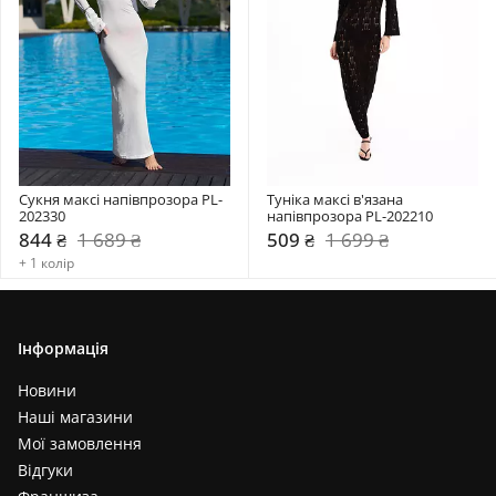
Сукня максі напівпрозора PL-
Туніка максі в'язана 
202330
напівпрозора PL-202210
844 ₴
1 689 ₴
509 ₴
1 699 ₴
+ 1 колір
Інформація
Новини
Наші магазини
Мої замовлення
Відгуки