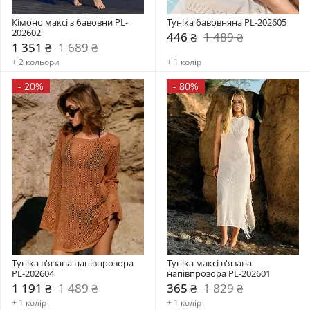
Кімоно максі з бавовни PL-
Туніка бавовняна PL-202605
202602
446 ₴
1 489 ₴
1 351 ₴
1 689 ₴
+ 2 кольори
+ 1 колір
-
20%
-
80%
Туніка в'язана напівпрозора 
Туніка максі в'язана 
PL-202604
напівпрозора PL-202601
1 191 ₴
1 489 ₴
365 ₴
1 829 ₴
+ 1 колір
+ 1 колір