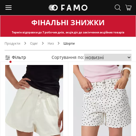
ФІНАЛЬНІ ЗНИЖКИ
Термін відправки
до 7 робочих днів, акція діє до закінчення акційних товарів
Продукти
Одяг
Низ
Шорти
Фільтр
Сортування по: