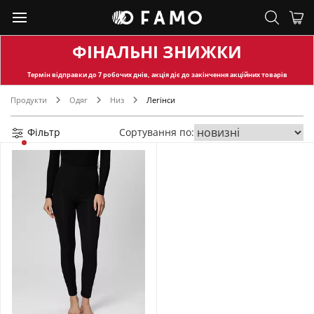
ФІНАЛЬНІ ЗНИЖКИ
Термін відправки
до 7 робочих днів, акція діє до закінчення акційних товарів
Продукти
Одяг
Низ
Легінси
Фільтр
Сортування по: