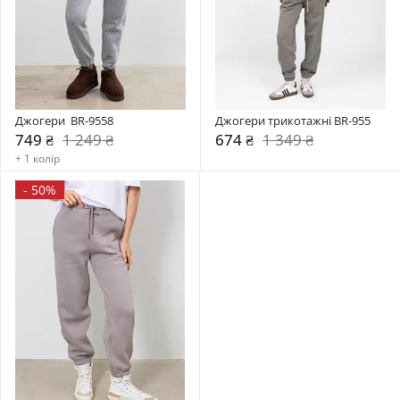
Джогери  BR-9558
Джогери трикотажні BR-955
749 ₴
1 249 ₴
674 ₴
1 349 ₴
+ 1 колір
-
50%