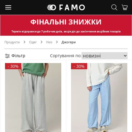
ФІНАЛЬНІ ЗНИЖКИ
Термін відправки
до 7 робочих днів, акція діє до закінчення акційних товарів
Продукти
Одяг
Низ
Джогери
Фільтр
Сортування по:
-
30%
-
30%