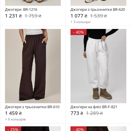
Джогери  BR-1216
Джогери з трьохнитки BR-620
1 231 ₴
1 759 ₴
1 077 ₴
1 539 ₴
+ 3 кольори
-
40%
Джогери з трьохнитки BR-610
Джогери на флісі BR-F-821
1 459 ₴
773 ₴
1 289 ₴
+ 6 кольорів
-
25%
-
40%