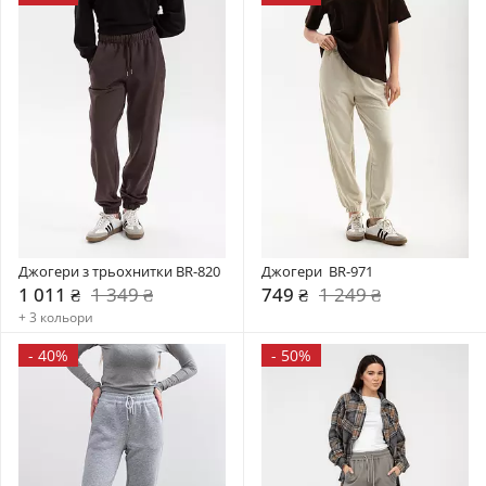
Джогери з трьохнитки BR-820
Джогери  BR-971
1 011 ₴
1 349 ₴
749 ₴
1 249 ₴
+ 3 кольори
-
40%
-
50%