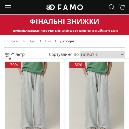
ФІНАЛЬНІ ЗНИЖКИ
Термін відправки
до 7 робочих днів, акція діє до закінчення акційних товарів
Продукти
Одяг
Низ
Джогери
Фільтр
Сортування по:
-
30%
-
30%