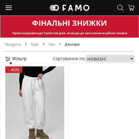
ФІНАЛЬНІ ЗНИЖКИ
Термін відправки
до 7 робочих днів, акція діє до закінчення акційних товарів
Продукти
Одяг
Низ
Джогери
Фільтр
Сортування по:
-
40%