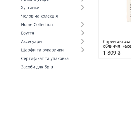
Хустинки
Чоловіча колекція
Home Collection
Взуття
Спрей автозас
Аксесуари
обличчя  Face
Шарфи та рукавички
BaliBody
1 809 ₴
Сертифікат та упаковка
Засоби для брів