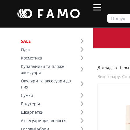
SALE
Одяг
Продукти
Косметика
Догляд за тілом
Косметика
Купальники та пляжні
Догляд за тілом 
Фільтр
аксесуари
Вид товару: Сп
Окуляри та аксесуари до
Бренд (1)
них
Сумки
Вид товару (93)
Біжутерія
Шкарпетки
Аксесуари для волосся
Головні убори