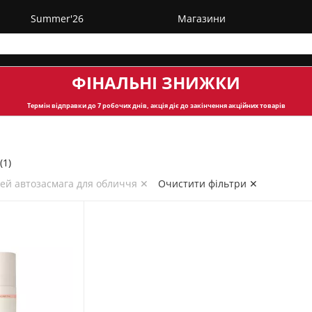
Summer'26
Магазини
ФІНАЛЬНІ ЗНИЖКИ
Термін відправки
до 7 робочих днів, акція діє до закінчення акційних товарів
(1)
рей автозасмага для обличчя ✕
Очистити фільтри ✕