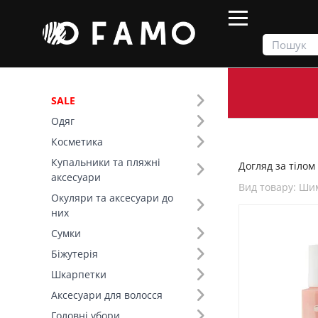
SALE
Одяг
Продукти
Косметика
Догляд за тілом
Косметика
Купальники та пляжні
Догляд за тілом 
Фільтр
аксесуари
Вид товару: Ши
Окуляри та аксесуари до
Бренд (1)
них
Сумки
Вид товару (93)
Біжутерія
Шкарпетки
Аксесуари для волосся
Головні убори