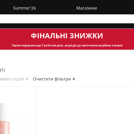
Summer'26
Магазини
ФІНАЛЬНІ ЗНИЖКИ
Термін відправки
до 7 робочих днів, акція діє до закінчення акційних товарів
(1)
ммер-спрей ✕
Очистити фільтри ✕